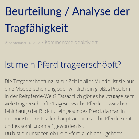
Beurteilung / Analyse der
Tragfähigkeit
für
/
Kommentare deaktiviert
September 26, 2022
Individuelle
Pferde-
Ist mein Pferd trageerschöpft?
Beurteilung
/
Analyse
Die Trageerschöpfung ist zur Zeit in aller Munde. Ist sie nur
der
eine Modeerscheinung oder wirklich ein großes Problem
Tragfähigkeit
in der Reitpferde-Welt? Tatsächlich gibt es heutzutage sehr
viele trageerschöpfte/trageschwache Pferde. Inzwischen
fehlt häufig der Blick für ein gesundes Pferd, da man in
den meisten Reitställen hauptsächlich solche Pferde sieht
und es somit „normal“ geworden ist.
Du bist dir unsicher, ob Dein Pferd auch dazu gehört?