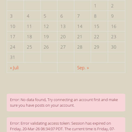
1
2
3
4
5
6
7
8
9
10
11
12
13
14
15
16
17
18
19
20
21
22
23
24
25
26
27
28
29
30
31
« Juli
Sep. »
Error: No data found, Try connecting an account first and make
sure you have posts on your account.
Error: Error validating access token: Session has expired on
Friday, 20-Mar-26 06:34:07 PDT. The current time is Friday, 07-