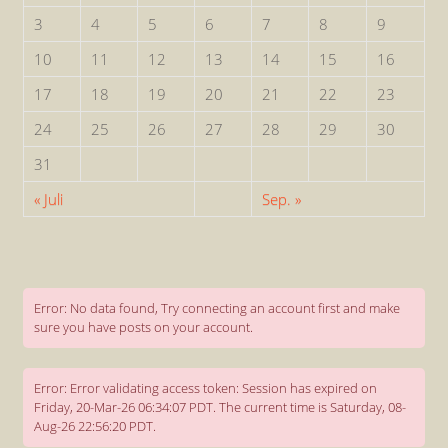
3
4
5
6
7
8
9
10
11
12
13
14
15
16
17
18
19
20
21
22
23
24
25
26
27
28
29
30
31
« Juli
Sep. »
Error: No data found, Try connecting an account first and make
sure you have posts on your account.
Error: Error validating access token: Session has expired on
Friday, 20-Mar-26 06:34:07 PDT. The current time is Saturday, 08-
Aug-26 22:56:20 PDT.