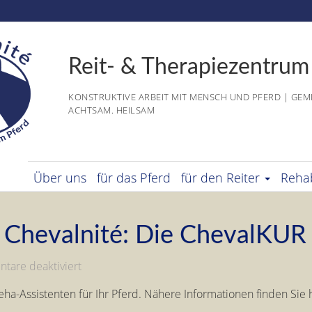
Reit- & Therapiezentrum
KONSTRUKTIVE ARBEIT MIT MENSCH UND PFERD | GEM
ACHTSAM. HEILSAM
Über uns
für das Pferd
für den Reiter
Rehab
 Chevalnité: Die ChevalKUR
für
tare deaktiviert
NEU
a-Assistenten für Ihr Pferd. Nähere Informationen finden Sie 
bei