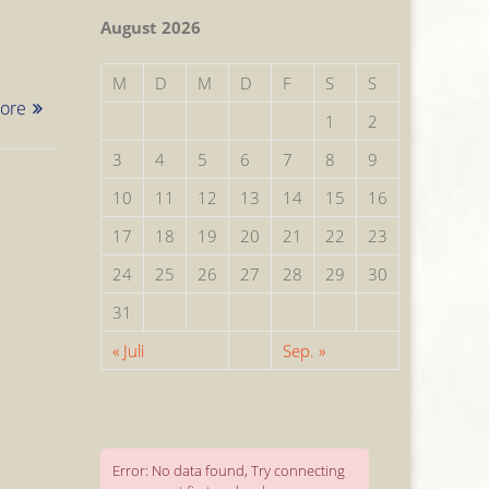
August 2026
M
D
M
D
F
S
S
ore
1
2
3
4
5
6
7
8
9
10
11
12
13
14
15
16
17
18
19
20
21
22
23
24
25
26
27
28
29
30
31
« Juli
Sep. »
Error: No data found, Try connecting