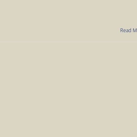
Chevalnité:
Die
ChevalKUR
Read M