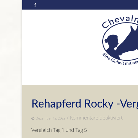
Skip
to
content
Rehapferd Rocky -Ver
für
/
Kommentare deaktiviert
Dezember 12, 2022
Rehapf
Vergleich Tag 1 und Tag 5
Rocky