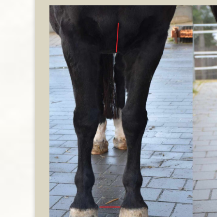
-
Vergle