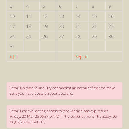
3
4
5
6
7
8
9
10
11
12
13
14
15
16
17
18
19
20
21
22
23
24
25
26
27
28
29
30
31
« Juli
Sep. »
Error: No data found, Try connecting an account first and make
sure you have posts on your account.
Error: Error validating access token: Session has expired on
Friday, 20-Mar-26 06:34:07 PDT. The current time is Thursday, 06-
Aug-26 08:20:24 PDT.